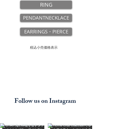
RING
PENDANTNECKLACE
EARRINGS・PIERCE
​税込小売価格表示
Follow us on Instagram
@princess._inc_