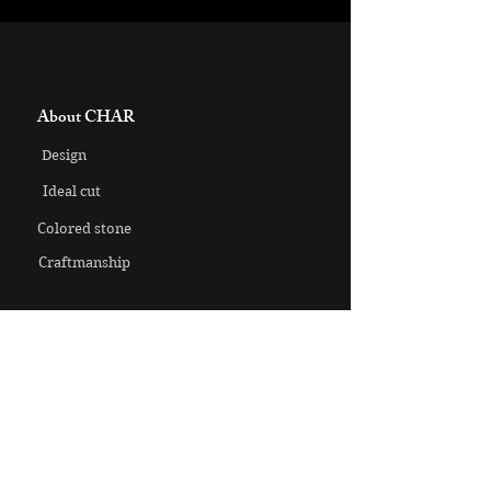
About CHAR
Design
Ideal cut
Colored stone
Craftmanship
​CHAR Collection
Brooch
Ring
Pendant necklace
Earrings・Pierce